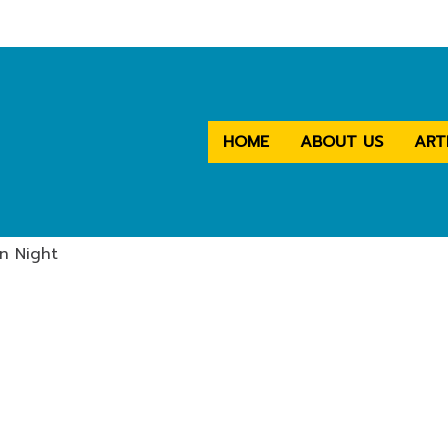
HOME
ABOUT US
ART
n Night