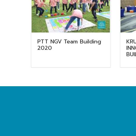
PTT NGV Team Building
KRU
2020
IN
BUI